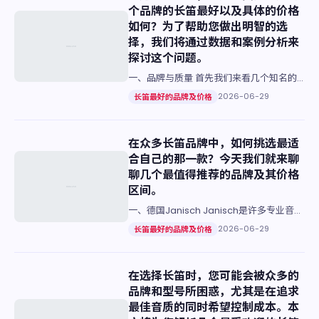
个品牌的长笛最好以及具体的价格
如何？为了帮助您做出明智的选
择，我们将通过数据和案例分析来
探讨这个问题。
一、品牌与质量 首先我们来看几个知名的
长笛品牌：雅马哈、巴克斯特及萨克斯等。
2026-06-29
长笛最好的品牌及价格
这些品牌的共同点是都拥有悠久的历史和丰
富的经验，生产出的乐器音…
在众多长笛品牌中，如何挑选最适
合自己的那一款？今天我们就来聊
聊几个最值得推荐的品牌及其价格
区间。
一、德国Janisch Janisch是许多专业音乐
学院的指定品牌之一。它的音质纯净、穿透
2026-06-29
长笛最好的品牌及价格
力强，在国际比赛中备受青睐。对于初学者
而言，入门…
在选择长笛时，您可能会被众多的
品牌和型号所困惑，尤其是在追求
最佳音质的同时希望控制成本。本