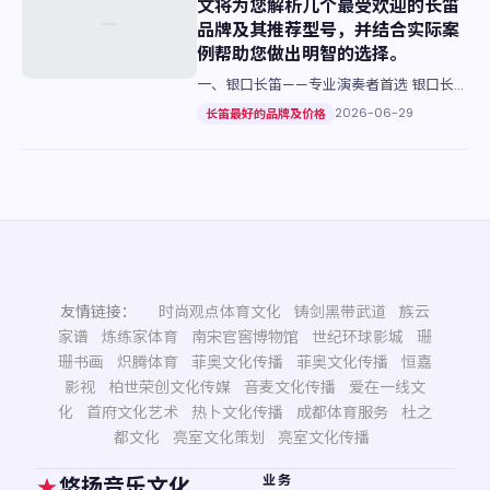
文将为您解析几个最受欢迎的长笛
品牌及其推荐型号，并结合实际案
例帮助您做出明智的选择。
一、银口长笛——专业演奏者首选 银口长笛
以其卓越的声音质量和耐用性受到众多职业
2026-06-29
长笛最好的品牌及价格
音乐家的喜爱，如德国Hildebrandt和法国
Lalond…
友情链接：
时尚观点体育文化
铸剑黑带武道
族云
家谱
炼练家体育
南宋官窖博物馆
世纪环球影城
珊
珊书画
炽腾体育
菲奥文化传播
菲奥文化传播
恒嘉
影视
柏世荣创文化传媒
音麦文化传播
爱在一线文
化
首府文化艺术
热卜文化传播
成都体育服务
杜之
都文化
亮室文化策划
亮室文化传播
业务
悠扬音乐文化