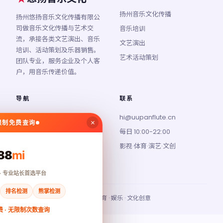
扬州音乐文化传播
扬州悠扬音乐文化传播有限公
司做音乐文化传播与艺术交
音乐培训
流，承接各类文艺演出、音乐
文艺演出
培训、活动策划及乐器销售。
艺术活动策划
团队专业，服务企业及个人客
户，用音乐传递价值。
导航
联系
首页
hi@uupanflute.cn
×
无限制免费查询
行业资讯
每日 10:00-22:00
关于我们
影视·体育·演艺·文创
88
mi
联系我们
· 专业站长首选平台
排名检测
熊掌检测
© 2026 悠扬音乐文化 · 影视 · 体育 · 娱乐 · 文化创意
 · 无限制次数查询