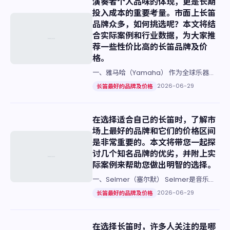
演奏者个人品味的体现，更是长期
投入成本的重要考量。市面上长笛
品牌众多，如何挑选呢？本文将结
合实际案例和行业数据，为大家推
荐一些性价比高的长笛品牌及价
格。
一、雅马哈（Yamaha） 作为全球乐器制
造领域的知名品牌之一，雅马哈的长笛以其
2026-06-29
长笛最好的品牌及价格
出色的音质和耐用性受到广泛好评。其入门
级产品如YFL-25…
在选择适合自己的长笛时，了解市
场上最好的品牌和它们的价格区间
是非常重要的。本文将带您一起探
讨几个知名品牌的优劣，并附上实
际案例来帮助您做出明智的选择。
一、Selmer（塞尔默） Selmer是音乐界
公认的长笛之王，以其卓越的音质和精湛的
2026-06-29
长笛最好的品牌及价格
手工技艺闻名。价格方面，一支中高端级别
的Selmer…
在选择长笛时，许多人关注的是哪